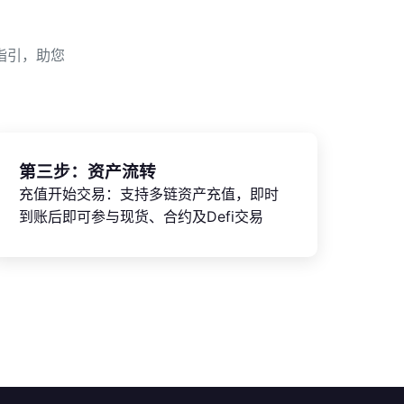
指引，助您
第三步：资产流转
充值开始交易：支持多链资产充值，即时
到账后即可参与现货、合约及Defi交易